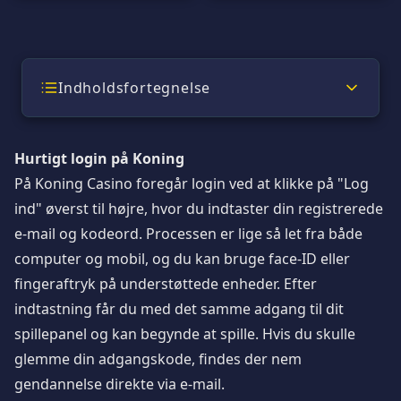
Indholdsfortegnelse
Hurtigt login på Koning
På
Koning Casino
foregår login ved at klikke på "Log
ind" øverst til højre, hvor du indtaster din registrerede
e-mail og kodeord. Processen er lige så let fra både
computer og mobil, og du kan bruge face-ID eller
fingeraftryk på understøttede enheder. Efter
indtastning får du med det samme adgang til dit
spillepanel og kan begynde at spille. Hvis du skulle
glemme din adgangskode, findes der nem
gendannelse direkte via e-mail.