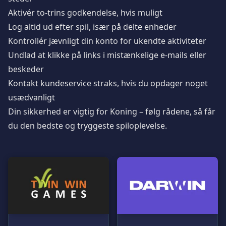
Aktivér to-trins godkendelse, hvis muligt
Log altid ud efter spil, især på delte enheder
Kontrollér jævnligt din konto for ukendte aktiviteter
Undlad at klikke på links i mistænkelige e-mails eller
beskeder
Kontakt kundeservice straks, hvis du opdager noget
usædvanligt
Din sikkerhed er vigtig for Koning – følg rådene, så får
du den bedste og tryggeste spiloplevelse.