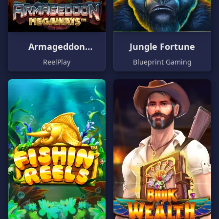
Armageddon
Jungle Fortune
Megaways
ReelPlay
Blueprint Gaming