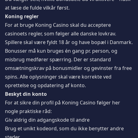
at læse de fulde vilkår først.
Koning regler
For at bruge Koning Casino skal du acceptere
casinoets regler, som følger alle danske lovkrav.
Spillere skal være fyldt 18 år og have bopæl i Danmark.
Bonusser må kun bruges én gang pr. person, og
misbrug medfører spærring. Der er standard
omsætningskrav på bonusmidler og gevinster fra free
spins. Alle oplysninger skal være korrekte ved
oprettelse og opdatering af konto.
Beskyt din konto
For at sikre din profil på Koning Casino følger her
nogle praktiske råd:
Giv aldrig din adgangskode til andre
Brug et unikt kodeord, som du ikke benytter andre
steder